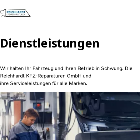
Dienstleistungen
Volvo Trucks
Renault Trucks
Dienstleistungen
Kontakt
Wir halten Ihr Fahrzeug und Ihren Betrieb in Schwung.
Die
Gesetzliche Untersuchungen
Reichhardt KFZ-Reparaturen GmbH und
Toll Collect
ihre Serviceleistungen für alle Marken.
Karriere