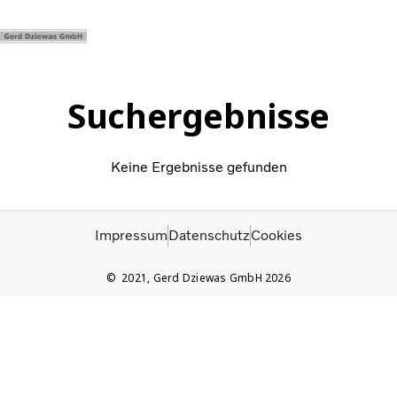
Instagram
Suchergebnisse
Volvo Trucks
Keine Ergebnisse gefunden
Renault Trucks
Über uns
Dienstleistungen
Impressum
Datenschutz
Cookies
Leitbild & Vision
Kontakt
2021, Gerd Dziewas GmbH 2026