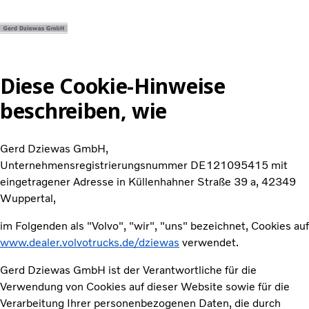
Instagram
Diese Cookie-Hinweise
beschreiben, wie
Volvo Trucks
Renault Trucks
Gerd Dziewas GmbH,
Über uns
Unternehmensregistrierungsnummer DE121095415 mit
Dienstleistungen
eingetragener Adresse in Küllenhahner Straße 39 a, 42349
Leitbild & Vision
Wuppertal,
Kontakt
im Folgenden als "Volvo", "wir", "uns" bezeichnet, Cookies auf
www.dealer.volvotrucks.de/dziewas
verwendet.
Gerd Dziewas GmbH ist der Verantwortliche für die
Verwendung von Cookies auf dieser Website sowie für die
Verarbeitung Ihrer personenbezogenen Daten, die durch